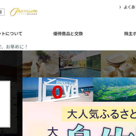
よくあ
ント
について
優待商品と交換
株主
まで、お早めに！